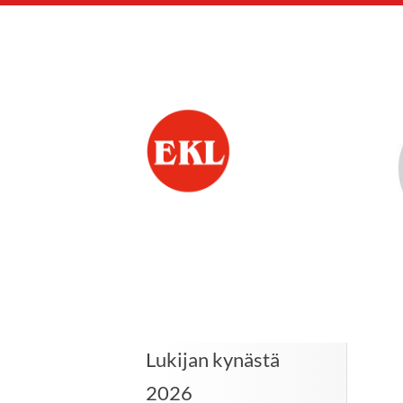
Siirry
sivun
sisältöön
Eläkkeensaajien Ke
Lukijan kynästä
2026