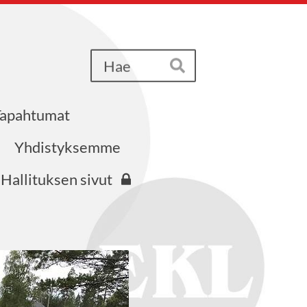
Haku
Hae
Tapahtumat
iri ry
Yhdistyksemme
Hallituksen sivut