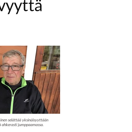
ävyyttä
inen selättää yksinäisyyttään
ä ahkerasti jumppaamassa.