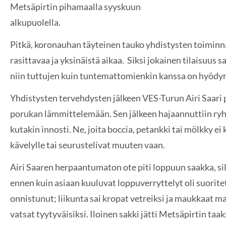
Metsäpirtin pihamaalla syyskuun
alkupuolella.
Pitkä, koronauhan täyteinen tauko yhdistysten toiminna
rasittavaa ja yksinäistä aikaa. Siksi jokainen tilaisuus 
niin tuttujen kuin tuntemattomienkin kanssa on hyöd
Yhdistysten tervehdysten jälkeen VES-Turun Airi Saari pi
porukan lämmittelemään. Sen jälkeen hajaannuttiin ryh
kutakin innosti. Ne, joita boccia, petankki tai mölkky ei
kävelylle tai seurustelivat muuten vaan.
Airi Saaren herpaantumaton ote piti loppuun saakka, sill
ennen kuin asiaan kuuluvat loppuverryttelyt oli suoritet
onnistunut; liikunta sai kropat vetreiksi ja maukkaat m
vatsat tyytyväisiksi. Iloinen sakki jätti Metsäpirtin ta