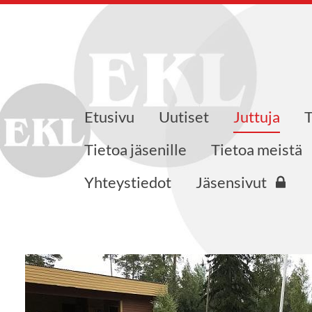
Etusivu
Uutiset
Juttuja
skusliiton Varsinais-Suomen pi
Tietoa jäsenille
Tietoa meistä
Yhteystiedot
Jäsensivut