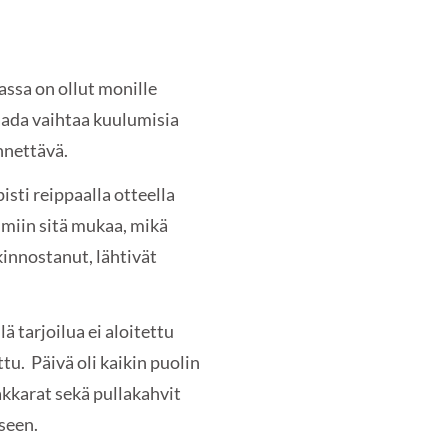
ssa on ollut monille
saada vaihtaa kuulumisia
ynnettävä.
sti reippaalla otteella
miin sitä mukaa, mikä
 kinnostanut, lähtivät
ä tarjoilua ei aloitettu
tu. Päivä oli kaikin puolin
akkarat sekä pullakahvit
akseen.