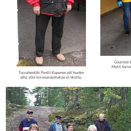
Gourmet-ko
Matti Sarvi
Turvahenkilö Pentti Kapanen piti huolen
siitä, että koronarajoituksia ei rikottu.