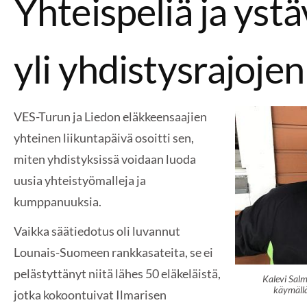
Yhteispeliä ja yst
yli yhdistysrajojen
VES-Turun ja Liedon eläkkeensaajien
yhteinen liikuntapäivä osoitti sen,
miten yhdistyksissä voidaan luoda
uusia yhteistyömalleja ja
kumppanuuksia.
Vaikka säätiedotus oli luvannut
Lounais-Suomeen rankkasateita, se ei
pelästyttänyt niitä lähes 50 eläkeläistä,
Kalevi Salm
käymäll
jotka kokoontuivat Ilmarisen