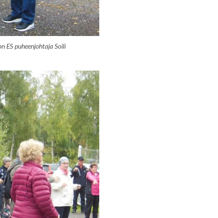
 ES puheenjohtaja Soili