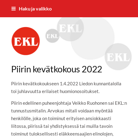
Siirry
Haku ja valikko
sivun
sisältöön
Eläkkeensaajien Keskusliiton Varsina
Piirin kevätkokous 2022
Piirin kevätkokoukseen 1.4.2022 Liedon kunnantalolla
toi juhlavuutta erilaiset huomionosoitukset.
Piirin edellinen puheenjohtaja Veikko Ruohonen sai EKL:n
tunnustusmitalin. Arvokas mitali voidaan myöntää
henkilölle, joka on toiminut erityisen ansiokkaasti
liitossa, piirissä tai yhdistyksessä tai muilla tavoin
toiminut tuloksellisesti eläkkeensaajien elinolojen,