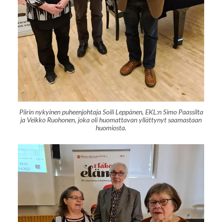
Piirin nykyinen puheenjohtaja Soili Leppänen, EKL:n Simo Paassilta
ja Veikko Ruohonen, joka oli huomattavan yllättynyt saamastaan
huomiosta.