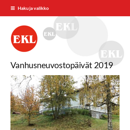
Siirry
Haku ja valikko
sivun
sisältöön
Eläkkeensaajien Keskusliiton Varsina
Vanhusneuvostopäivät 2019