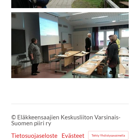
©
Eläkkeensaajien Keskusliiton Varsinais-
Suomen piiri ry
Tietosuojaseloste
Evästeet
Tehty Yhdistysavaimella