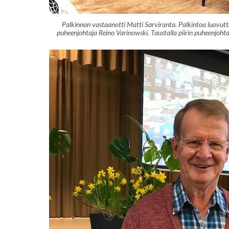
Palkinnon vastaanotti Matti Sarviranta. Palkintoa luovu
puheenjohtaja Reino Varinowski. Taustalla piirin puheenjoht