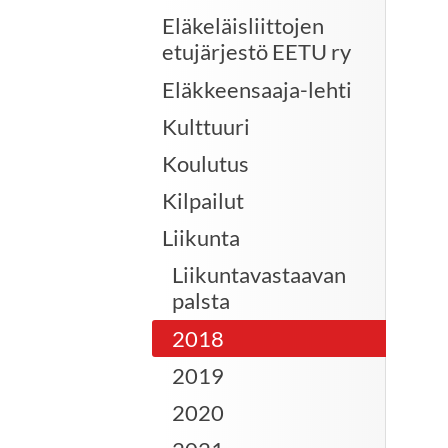
Eläkeläisliittojen
etujärjestö EETU ry
Eläkkeensaaja-lehti
Kulttuuri
Koulutus
Kilpailut
Liikunta
Liikuntavastaavan
palsta
2018
2019
2020