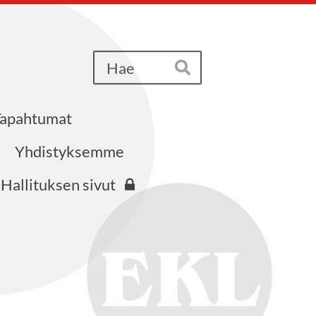
Haku
Hae
Tapahtumat
iri ry
Yhdistyksemme
Hallituksen sivut