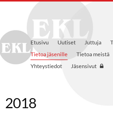
Etusivu
Uutiset
Juttuja
skusliiton Varsinais-Suomen pi
Tietoa jäsenille
Tietoa meistä
Yhteystiedot
Jäsensivut
2018