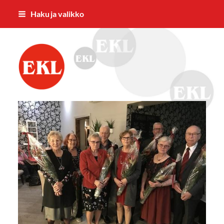
Siirry
Haku ja valikko
sivun
sisältöön
Eläkkeensaajien Keskusliiton Varsina