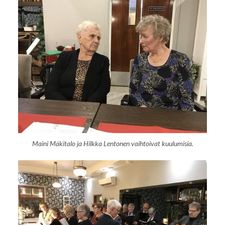
Maini Mäkitalo ja Hilkka Lentonen vaihtoivat kuulumisia.