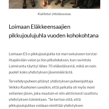
Kukitetut yhteiskuvassa.
Loimaan Eläkkeensaajien
pikkujoulujuhla vuoden kohokohtana
Loimaan ES:n pikkujoulujuhla toi marraskuiseen torstai-
iltapäivään valon ja ilon pilkahduksen, kun ravintola
Loimiranta täyttyi lähes 70 eläkeläisestä, mikä on noin
puolet koko yhdistyksen jäsenmäärästä.
Tervehdyspuheen pitänyt yhdistyksen puheenjohtaja
Veikko Ruohonen sanoikin, että paikalla oli myös moni
sellainen jäsen, joka muutoin ei niin aktiivisesti osallistu
yhdistyksen toimintaan. "Se kertoo siitä, että
pikkujoulujuhlaa voidaan nimittää yhdistyksen