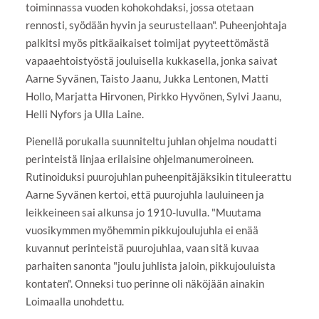
toiminnassa vuoden kohokohdaksi, jossa otetaan
rennosti, syödään hyvin ja seurustellaan". Puheenjohtaja
palkitsi myös pitkäaikaiset toimijat pyyteettömästä
vapaaehtoistyöstä jouluisella kukkasella, jonka saivat
Aarne Syvänen, Taisto Jaanu, Jukka Lentonen, Matti
Hollo, Marjatta Hirvonen, Pirkko Hyvönen, Sylvi Jaanu,
Helli Nyfors ja Ulla Laine.
Pienellä porukalla suunniteltu juhlan ohjelma noudatti
perinteistä linjaa erilaisine ohjelmanumeroineen.
Rutinoiduksi puurojuhlan puheenpitäjäksikin tituleerattu
Aarne Syvänen kertoi, että puurojuhla lauluineen ja
leikkeineen sai alkunsa jo 1910-luvulla. "Muutama
vuosikymmen myöhemmin pikkujoulujuhla ei enää
kuvannut perinteistä puurojuhlaa, vaan sitä kuvaa
parhaiten sanonta "joulu juhlista jaloin, pikkujouluista
kontaten". Onneksi tuo perinne oli näköjään ainakin
Loimaalla unohdettu.