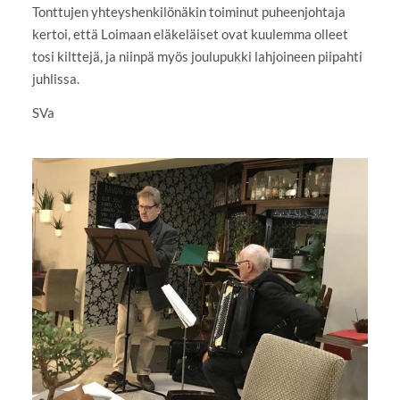
Tonttujen yhteyshenkilönäkin toiminut puheenjohtaja
kertoi, että Loimaan eläkeläiset ovat kuulemma olleet
tosi kilttejä, ja niinpä myös joulupukki lahjoineen piipahti
juhlissa.
SVa