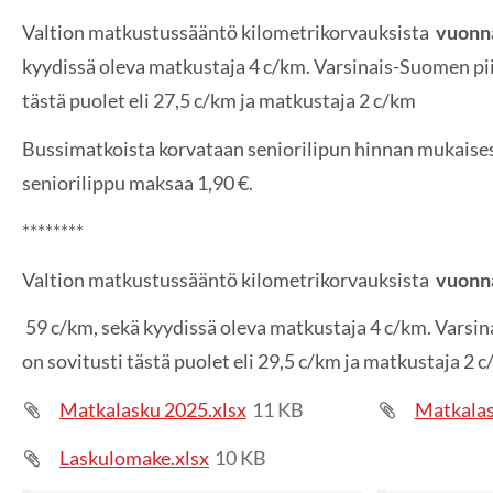
Valtion matkustussääntö kilometrikorvauksista
vuonn
kyydissä oleva matkustaja 4 c/km. Varsinais-Suomen pii
tästä puolet eli 27,5 c/km ja matkustaja 2 c/km
Bussimatkoista korvataan seniorilipun hinnan mukaise
seniorilippu maksaa 1,90 €.
********
Valtion matkustussääntö kilometrikorvauksista
vuonn
59 c/km, sekä kyydissä oleva matkustaja 4 c/km. Varsin
on sovitusti tästä puolet eli 29,5 c/km ja matkustaja 2 
Matkalasku 2025.xlsx
11 KB
Matkalas
Laskulomake.xlsx
10 KB