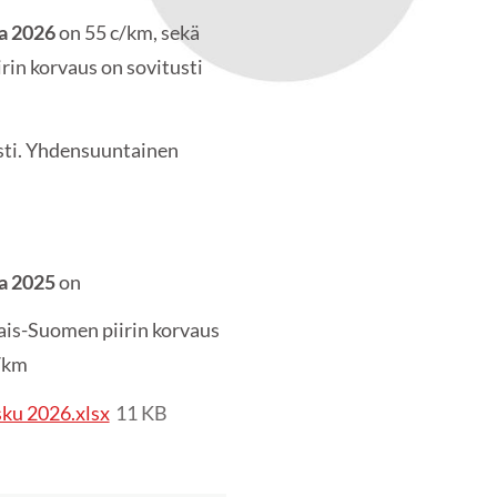
a 2026
on 55 c/km, sekä
rin korvaus on sovitusti
sti. Yhdensuuntainen
a 2025
on
ais-Suomen piirin korvaus
c/km
ku 2026.xlsx
11 KB