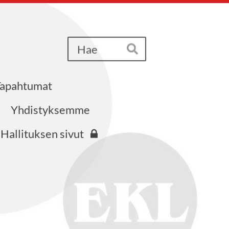
Haku
Hae
Tapahtumat
iri ry
Yhdistyksemme
Hallituksen sivut