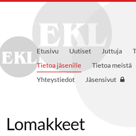
Etusivu
Uutiset
Juttuja
skusliiton Varsinais-Suomen pi
Tietoa jäsenille
Tietoa meistä
Yhteystiedot
Jäsensivut
Lomakkeet