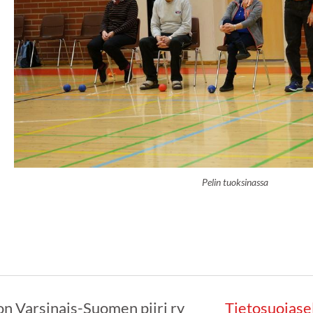
Pelin tuoksinassa
n Varsinais-Suomen piiri ry
Tietosuojase