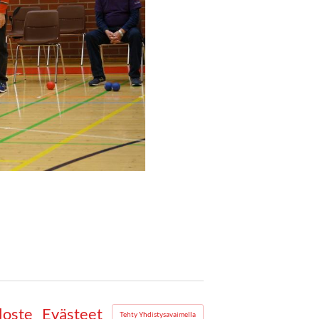
loste
Evästeet
Tehty Yhdistysavaimella