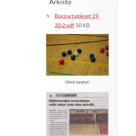
Arkisto
Boccia tulokset 19-
20.2.pdf
50 KB
Hieno lopetus!