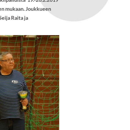
kueen mukaan. Joukkueen
eija Raita ja