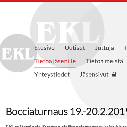
Etusivu
Uutiset
Juttuja
skusliiton Varsinais-Suomen pi
Tietoa jäsenille
Tietoa meistä
Yhteystiedot
Jäsensivut
Bocciaturnaus 19.-20.2.201
EKL:n Varsinais-Suomen sisäbocciamestaruusjoukkueki