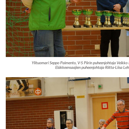
Ylituomari Seppo Paimento, V-S Piirin puheenjohtaja Veikko 
Eläkkeensaajien puheenjohtaja Riitta-Liisa Le