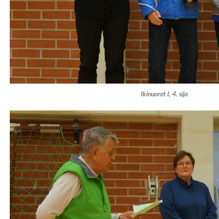
Ikinuoret I, 4. sija