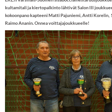
kultamitali ja kiertopalkinto lähtivät Salon III jouk
kokoonpano kapteeni
Matti Pajuniemi, Antti Korelin, S
Raimo Ananin.
Onnea voittajajoukkueelle!