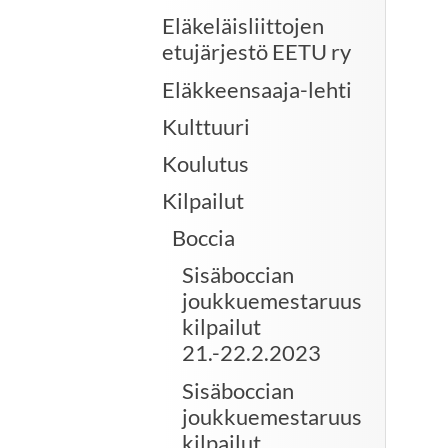
Eläkeläisliittojen
etujärjestö EETU ry
Eläkkeensaaja-lehti
Kulttuuri
Koulutus
Kilpailut
Boccia
Sisäboccian
joukkuemestaruus
kilpailut
21.-22.2.2023
Sisäboccian
joukkuemestaruus
kilpailut