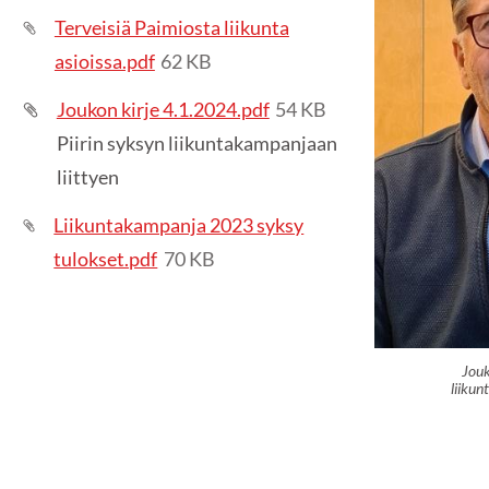
Terveisiä Paimiosta liikunta
asioissa.pdf
62 KB
Joukon kirje 4.1.2024.pdf
54 KB
Piirin syksyn liikuntakampanjaan
liittyen
Liikuntakampanja 2023 syksy
tulokset.pdf
70 KB
Jouk
liiku