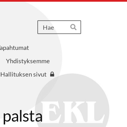
Haku
Hae
Tapahtumat
iri ry
Yhdistyksemme
Hallituksen sivut
 palsta