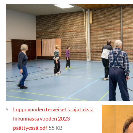
Loppuvuoden terveiset ja ajatuksia
liikunnasta vuoden 2023
päättyessä.pdf
55 KB