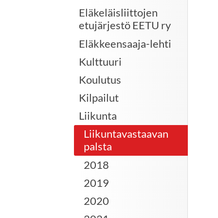
Eläkeläisliittojen
etujärjestö EETU ry
Eläkkeensaaja-lehti
Kulttuuri
Koulutus
Kilpailut
Liikunta
Liikuntavastaavan
palsta
2018
2019
2020