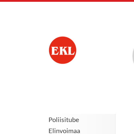
Siirry
sivun
sisältöön
Eläkkeensaajien Ke
Poliisitube
Elinvoimaa