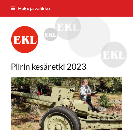
Siirry
Haku ja valikko
sivun
sisältöön
Eläkkeensaajien Keskusliiton Varsina
Piirin kesäretki 2023