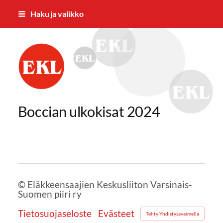
Siirry
Haku ja valikko
sivun
sisältöön
Eläkkeensaajien Keskusliiton Varsina
Boccian ulkokisat 2024
©
Eläkkeensaajien Keskusliiton Varsinais-
Suomen piiri ry
Tietosuojaseloste
Evästeet
Tehty Yhdistysavaimella