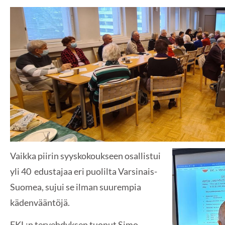
Vaikka piirin syyskokoukseen osallistui
yli 40 edustajaa eri puolilta Varsinais-
Suomea, sujui se ilman suurempia
kädenvääntöjä.
EKL:n tervehdyksen tuonut Simo