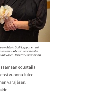
eenjohtaja Soili Leppänen sai
asen minuuteissa serveteistä
kukkasen. Kierrätys kunniaan.
in saamaan edustajia
o ensi vuonna tulee
inen varajäsen.
akin.