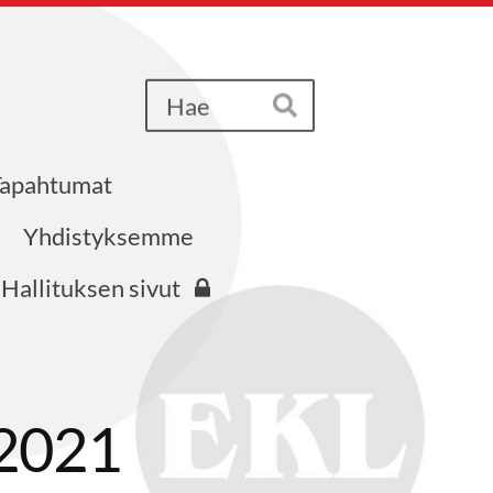
Haku
Hae
Tapahtumat
iri ry
Yhdistyksemme
Hallituksen sivut
 2021