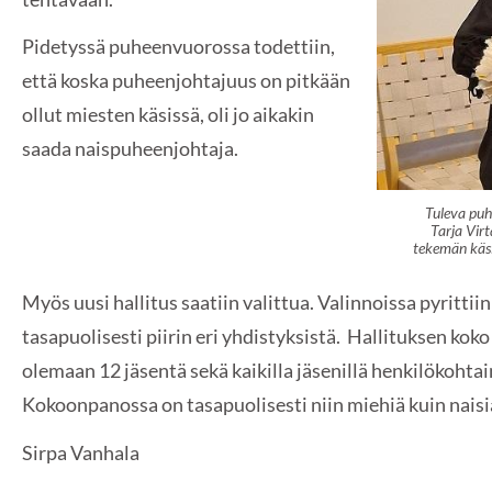
Pidetyssä puheenvuorossa todettiin,
että koska puheenjohtajuus on pitkään
ollut miesten käsissä, oli jo aikakin
saada naispuheenjohtaja.
Tuleva puh
Tarja Virt
tekemän käsi
Myös uusi hallitus saatiin valittua. Valinnoissa pyritti
tasapuolisesti piirin eri yhdistyksistä. Hallituksen kok
olemaan 12 jäsentä sekä kaikilla jäsenillä henkilökohta
Kokoonpanossa on tasapuolisesti niin miehiä kuin naisi
Sirpa Vanhala