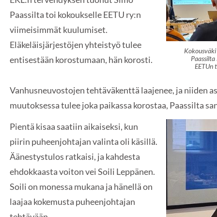
Paassilta toi kokoukselle EETU ry:n
viimeisimmät kuulumiset.
Eläkeläisjärjestöjen yhteistyö tulee
Kokousväki 
entisestään korostumaan, hän korosti.
Paassilta 
EETUn t
Vanhusneuvostojen tehtäväkenttä laajenee, ja niiden a
muutoksessa tulee joka paikassa korostaa, Paassilta san
Pientä kisaa saatiin aikaiseksi, kun
piirin puheenjohtajan valinta oli käsillä.
Äänestystulos ratkaisi, ja kahdesta
ehdokkaasta voiton vei Soili Leppänen.
Soili on monessa mukana ja hänellä on
laajaa kokemusta puheenjohtajan
tehtävään.