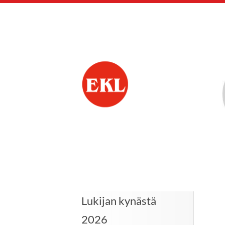
Siirry
sivun
sisältöön
Eläkkeensaajien Ke
Lukijan kynästä
2026