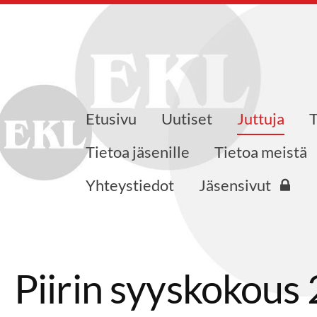
Etusivu
Uutiset
Juttuja
skusliiton Varsinais-Suomen pi
Tietoa jäsenille
Tietoa meistä
Yhteystiedot
Jäsensivut
Piirin syyskokous