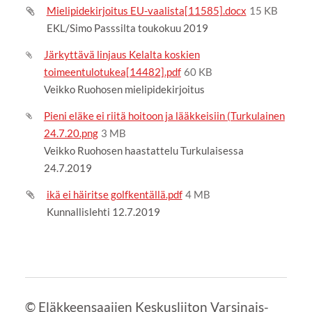
Mielipidekirjoitus EU-vaalista[11585].docx
15 KB
EKL/Simo Passsilta toukokuu 2019
Järkyttävä linjaus Kelalta koskien
toimeentulotukea[14482].pdf
60 KB
Veikko Ruohosen mielipidekirjoitus
Pieni eläke ei riitä hoitoon ja lääkkeisiin (Turkulainen
24.7.20.png
3 MB
Veikko Ruohosen haastattelu Turkulaisessa
24.7.2019
ikä ei häiritse golfkentällä.pdf
4 MB
Kunnallislehti 12.7.2019
©
Eläkkeensaajien Keskusliiton Varsinais-