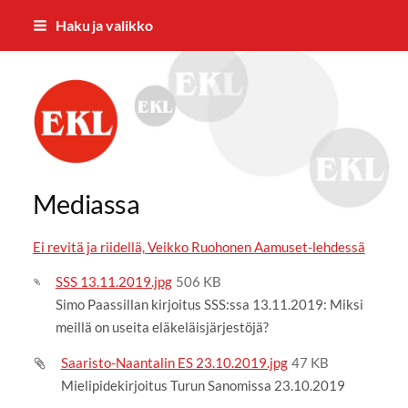
Siirry
Haku ja valikko
sivun
sisältöön
Eläkkeensaajien Keskusliiton Varsina
Mediassa
Ei revitä ja riidellä, Veikko Ruohonen Aamuset-lehdessä
SSS 13.11.2019.jpg
506 KB
Simo Paassillan kirjoitus SSS:ssa 13.11.2019: Miksi
meillä on useita eläkeläisjärjestöjä?
Saaristo-Naantalin ES 23.10.2019.jpg
47 KB
Mielipidekirjoitus Turun Sanomissa 23.10.2019