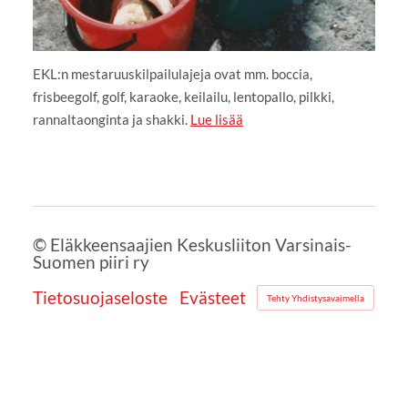
EKL:n mestaruuskilpailulajeja ovat mm. boccia,
frisbeegolf, golf, karaoke, keilailu, lentopallo, pilkki,
rannaltaonginta ja shakki.
Lue lisää
©
Eläkkeensaajien Keskusliiton Varsinais-
Suomen piiri ry
Tietosuojaseloste
Evästeet
Tehty Yhdistysavaimella