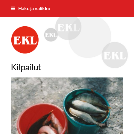
Siirry
Haku ja valikko
sivun
sisältöön
Eläkkeensaajien Keskusliiton Varsina
Kilpailut