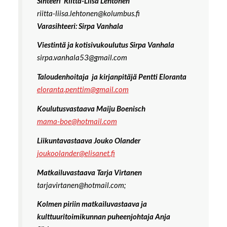
Sihteeri Riitta-Liisa Lehtonen
riitta-liisa.lehtonen@kolumbus.fi
Varasihteeri: Sirpa Vanhala
Viestintä ja kotisivukoulutus Sirpa Vanhala
sirpa.vanhala53@gmail.com
Taloudenhoitaja ja kirjanpitäjä Pentti Eloranta
eloranta.penttim@gmail.com
Koulutusvastaava Maiju Boenisch
mama-boe@hotmail.com
Liikuntavastaava Jouko Olander
joukoolander@elisanet.fi
Matkailuvastaava Tarja Virtanen
tarjavirtanen@hotmail.com;
Kolmen piriin matkailuvastaava ja
kulttuuritoimikunnan puheenjohtaja Anja