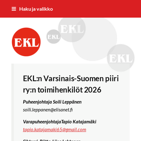
Siirry
Haku ja valikko
sivun
sisältöön
Eläkkeensaajien Keskusliiton Varsina
EKL:n Varsinais-Suomen piiri
ry:n toimihenkilöt 2026
Puheenjohtaja Soili Leppänen
soili.leppanen@elisanet.fi
VarapuheenjohtajaTapio Katajamäki
tapio.katajamaki65@gmail.com