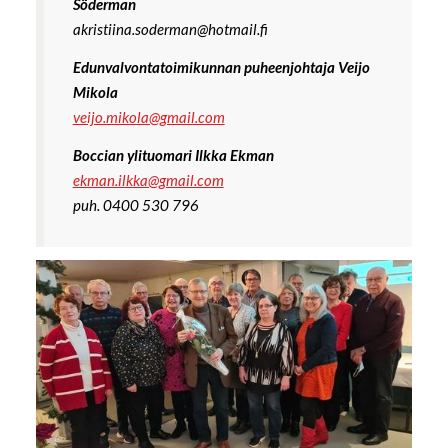
Söderman
akristiina.soderman@hotmail.fi
Edunvalvontatoimikunnan puheenjohtaja Veijo
Mikola
veijo.mikola@gmail.com
Boccian ylituomari Ilkka Ekman
ekman.ilkka@gmail.com
puh. 0400 530 796