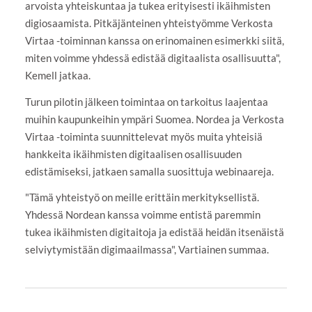
arvoista yhteiskuntaa ja tukea erityisesti ikäihmisten
digiosaamista. Pitkäjänteinen yhteistyömme Verkosta
Virtaa -toiminnan kanssa on erinomainen esimerkki siitä,
miten voimme yhdessä edistää digitaalista osallisuutta",
Kemell jatkaa.
Turun pilotin jälkeen toimintaa on tarkoitus laajentaa
muihin kaupunkeihin ympäri Suomea. Nordea ja Verkosta
Virtaa -toiminta suunnittelevat myös muita yhteisiä
hankkeita ikäihmisten digitaalisen osallisuuden
edistämiseksi, jatkaen samalla suosittuja webinaareja.
"Tämä yhteistyö on meille erittäin merkityksellistä.
Yhdessä Nordean kanssa voimme entistä paremmin
tukea ikäihmisten digitaitoja ja edistää heidän itsenäistä
selviytymistään digimaailmassa", Vartiainen summaa.