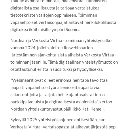
kaikille avointa toimintaa, joka edistää ikäihmisten
digitaalista osallisuutta ja tarjoaa vertaistukea
tietoteknisten taitojen oppimiseen. Toiminnan
vapaaehtoiset vertaisohjaajat antavat henkilökohtaista
digitukea ikäihmisille ympäri Suomea.
Nordean ja Verkosta Virtaa -toiminnan yhteistyö alkoi
vuonna 2024, jolloin aloitettiin webinaarien
järjestäminen ajankohtaisista aiheista Verkosta Virtaa -
toiminnan jäsenille. Tämä digitaalinen yhteistyömuoto on
osoittautunut erittäin suosituksi ja hyödylliseksi.
"Webinaarit ovat olleet erinomainen tapa tavoittaa
laajasti vapaaehtoistyönä senioreita opastavia
asiantuntijoita ja tarjota heille ajantasaista tietoa
pankkipalveluista ja digitaalisesta asioinnista", kertoo
Nordean yhteiskuntavastuupäällikkö Kati Kemell.
Syksyllä 2025 yhteistyö laajenee entisestään, kun
Verkosta Virtaa -vertaisopastajat alkavat järjestää pop