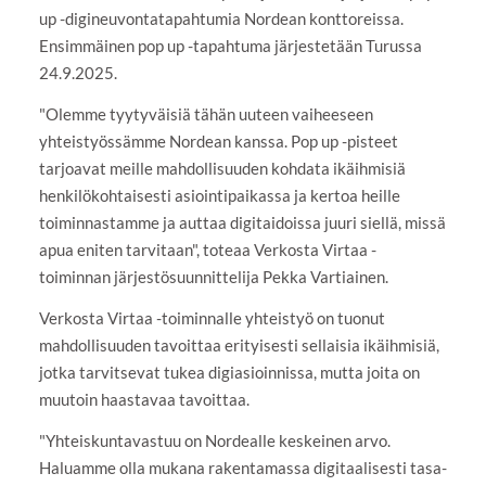
up -digineuvontatapahtumia Nordean konttoreissa.
Ensimmäinen pop up -tapahtuma järjestetään Turussa
24.9.2025.
"Olemme tyytyväisiä tähän uuteen vaiheeseen
yhteistyössämme Nordean kanssa. Pop up -pisteet
tarjoavat meille mahdollisuuden kohdata ikäihmisiä
henkilökohtaisesti asiointipaikassa ja kertoa heille
toiminnastamme ja auttaa digitaidoissa juuri siellä, missä
apua eniten tarvitaan", toteaa Verkosta Virtaa -
toiminnan järjestösuunnittelija Pekka Vartiainen.
Verkosta Virtaa -toiminnalle yhteistyö on tuonut
mahdollisuuden tavoittaa erityisesti sellaisia ikäihmisiä,
jotka tarvitsevat tukea digiasioinnissa, mutta joita on
muutoin haastavaa tavoittaa.
"Yhteiskuntavastuu on Nordealle keskeinen arvo.
Haluamme olla mukana rakentamassa digitaalisesti tasa-