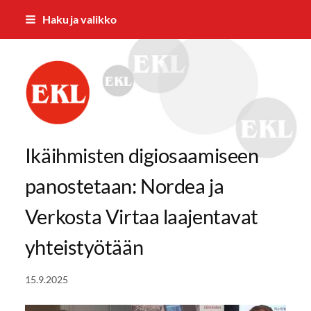
Siirry
Haku ja valikko
sivun
sisältöön
Eläkkeensaajien Keskusliiton Varsina
Ikäihmisten digiosaamiseen
panostetaan: Nordea ja
Verkosta Virtaa laajentavat
yhteistyötään
15.9.2025