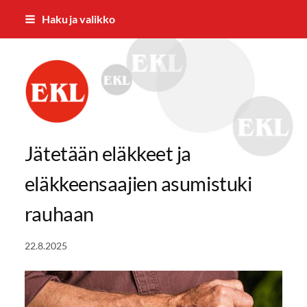
Siirry
Haku ja valikko
sivun
sisältöön
Eläkkeensaajien Keskusliiton Varsina
Jätetään eläkkeet ja
eläkkeensaajien asumistuki
rauhaan
22.8.2025