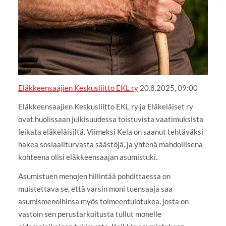
Eläkkeensaajien Keskusliitto EKL ry
20.8.2025, 09:00
Eläkkeensaajien Keskusliitto EKL ry ja Eläkeläiset ry
ovat huolissaan julkisuudessa toistuvista vaatimuksista
leikata eläkeläisiltä. Viimeksi Kela on saanut tehtäväksi
hakea sosiaaliturvasta säästöjä, ja yhtenä mahdollisena
kohteena olisi eläkkeensaajan asumistuki.
Asumistuen menojen hillintää pohdittaessa on
muistettava se, että varsin moni tuensaaja saa
asumismenoihinsa myös toimeentulotukea, josta on
vastoin sen perustarkoitusta tullut monelle