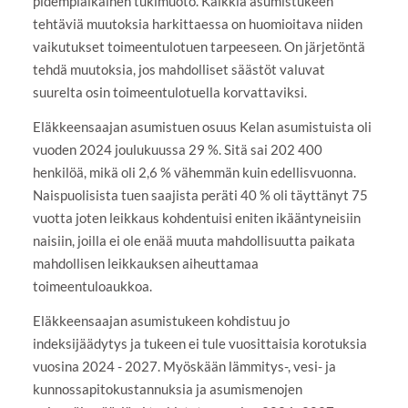
pidempiaikainen tukimuoto. Kaikkia asumistukeen
tehtäviä muutoksia harkittaessa on huomioitava niiden
vaikutukset toimeentulotuen tarpeeseen. On järjetöntä
tehdä muutoksia, jos mahdolliset säästöt valuvat
suurelta osin toimeentulotuella korvattaviksi.
Eläkkeensaajan asumistuen osuus Kelan asumistuista oli
vuoden 2024 joulukuussa 29 %. Sitä sai 202 400
henkilöä, mikä oli 2,6 % vähemmän kuin edellisvuonna.
Naispuolisista tuen saajista peräti 40 % oli täyttänyt 75
vuotta joten leikkaus kohdentuisi eniten ikääntyneisiin
naisiin, joilla ei ole enää muuta mahdollisuutta paikata
mahdollisen leikkauksen aiheuttamaa
toimeentuloaukkoa.
Eläkkeensaajan asumistukeen kohdistuu jo
indeksijäädytys ja tukeen ei tule vuosittaisia korotuksia
vuosina 2024 - 2027. Myöskään lämmitys-, vesi- ja
kunnossapitokustannuksia ja asumismenojen