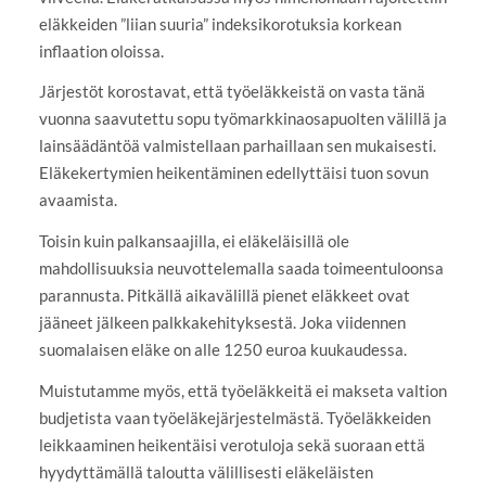
eläkkeiden ”liian suuria” indeksikorotuksia korkean
inflaation oloissa.
Järjestöt korostavat, että työeläkkeistä on vasta tänä
vuonna saavutettu sopu työmarkkinaosapuolten välillä ja
lainsäädäntöä valmistellaan parhaillaan sen mukaisesti.
Eläkekertymien heikentäminen edellyttäisi tuon sovun
avaamista.
Toisin kuin palkansaajilla, ei eläkeläisillä ole
mahdollisuuksia neuvottelemalla saada toimeentuloonsa
parannusta. Pitkällä aikavälillä pienet eläkkeet ovat
jääneet jälkeen palkkakehityksestä. Joka viidennen
suomalaisen eläke on alle 1250 euroa kuukaudessa.
Muistutamme myös, että työeläkkeitä ei makseta valtion
budjetista vaan työeläkejärjestelmästä. Työeläkkeiden
leikkaaminen heikentäisi verotuloja sekä suoraan että
hyydyttämällä taloutta välillisesti eläkeläisten