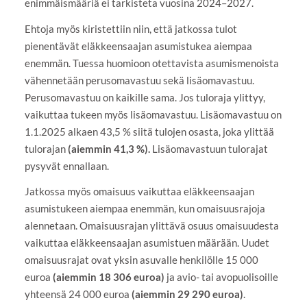
enimmäismääriä ei tarkisteta vuosina 2024–2027.
Ehtoja myös kiristettiin niin, että jatkossa tulot
pienentävät eläkkeensaajan asumistukea aiempaa
enemmän. Tuessa huomioon otettavista asumismenoista
vähennetään perusomavastuu sekä lisäomavastuu.
Perusomavastuu on kaikille sama. Jos tuloraja ylittyy,
vaikuttaa tukeen myös lisäomavastuu. Lisäomavastuu on
1.1.2025 alkaen 43,5 % siitä tulojen osasta, joka ylittää
tulorajan
(aiemmin 41,3 %).
Lisäomavastuun tulorajat
pysyvät ennallaan.
Jatkossa myös omaisuus vaikuttaa eläkkeensaajan
asumistukeen aiempaa enemmän, kun omaisuusrajoja
alennetaan. Omaisuusrajan ylittävä osuus omaisuudesta
vaikuttaa eläkkeensaajan asumistuen määrään. Uudet
omaisuusrajat ovat yksin asuvalle henkilölle 15 000
euroa
(aiemmin 18 306 euroa)
ja avio- tai avopuolisoille
yhteensä 24 000 euroa
(aiemmin 29 290 euroa)
.