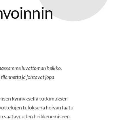
nvoinnin
 maassamme luvattoman heikko.
ilannetta ja johtavat jopa
uomisen kynnyksellä tutkimuksen
vottelujen tuloksena hoivan laatu
iden saatavuuden heikkenemiseen