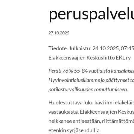
peruspalvel
27.10.2025
Tiedote. Julkaistu: 24.10.2025, 07:4
Eläkkeensaajien Keskusliitto EKL ry
Peräti 76 % 55-84 vuotiaista kansalai
Hyvinvointialueillamme jo päättyneet ta
potilasturvallisuuden romuttumiseen.
Huolestuttava luku kävi ilmi eläkelä
vastauksista
.
Eläkkeensaajien Keskus
heikkenee entisestään, riittämättöm
etenkin syrjäseuduilla.