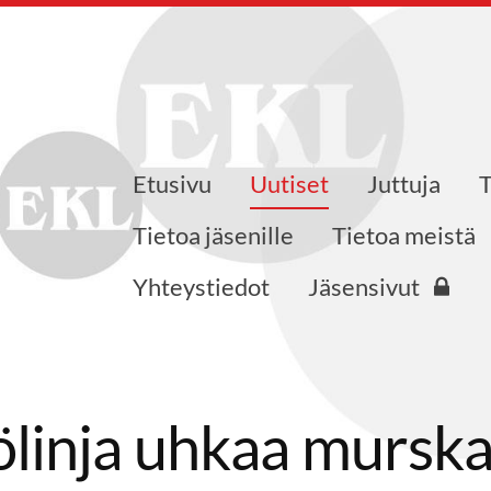
Etusivu
Uutiset
Juttuja
skusliiton Varsinais-Suomen pi
Tietoa jäsenille
Tietoa meistä
Yhteystiedot
Jäsensivut
ölinja uhkaa mursk