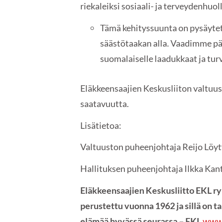
riekaleiksi sosiaali- ja terveydenhuo
Tämä kehityssuunta on pysäytett
säästötaakan alla. Vaadimme pää
suomalaiselle laadukkaat ja turv
Eläkkeensaajien Keskusliiton valtuust
saatavuutta.
Lisätietoa:
Valtuuston puheenjohtaja Reijo Löy
Hallituksen puheenjohtaja Ilkka Kan
Eläkkeensaajien Keskusliitto EKL ry
perustettu vuonna 1962 ja sillä on t
elämää hyvässä seurassa – EKL
www.