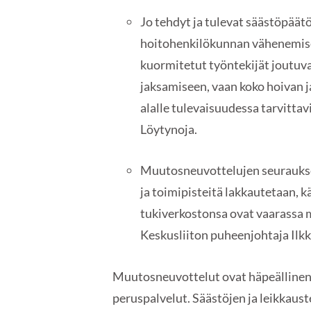
Jo tehdyt ja tulevat säästöpäät
hoitohenkilökunnan vähenemisee
kuormitetut työntekijät joutuv
jaksamiseen, vaan koko hoivan 
alalle tulevaisuudessa tarvitt
Löytynoja.
Muutosneuvottelujen seuraukse
ja toimipisteitä lakkautetaan, 
tukiverkostonsa ovat vaarassa m
Keskusliiton puheenjohtaja Ilkk
Muutosneuvottelut ovat häpeällinen o
peruspalvelut. Säästöjen ja leikkauste