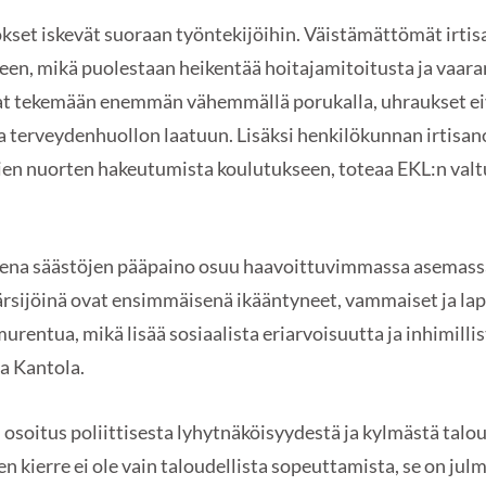
ökset iskevät suoraan työntekijöihin. Väistämättömät irti
n, mikä puolestaan heikentää hoitajamitoitusta ja vaaran
at tekemään enemmän vähemmällä porukalla, uhraukset eiv
ja terveydenhuollon laatuun. Lisäksi henkilökunnan irtis
avien nuorten hakeutumista koulutukseen, toteaa EKL:n val
na säästöjen pääpaino osuu haavoittuvimmassa asemassa o
kärsijöinä ovat ensimmäisenä ikääntyneet, vammaiset ja lap
urentua, mikä lisää sosiaalista eriarvoisuutta ja inhimilli
a Kantola.
soitus poliittisesta lyhytnäköisyydestä ja kylmästä talou
n kierre ei ole vain taloudellista sopeuttamista, se on jul