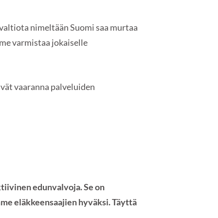
tivaltiota nimeltään Suomi saa murtaa
mme varmistaa jokaiselle
eivät vaaranna palveluiden
tiivinen edunvalvoja. Se on
amme eläkkeensaajien hyväksi. Täyttä