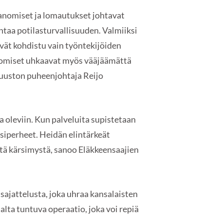
sanomiset ja lomautukset johtavat
taa potilasturvallisuuden. Valmiiksi
ät kohdistu vain työntekijöiden
anomiset uhkaavat myös vääjäämättä
tuuston puheenjohtaja Reijo
leviin. Kun palveluita supistetaan
siperheet. Heidän elintärkeät
stä kärsimystä, sanoo Eläkkeensaajien
sajattelusta, joka uhraa kansalaisten
malta tuntuva operaatio, joka voi repiä