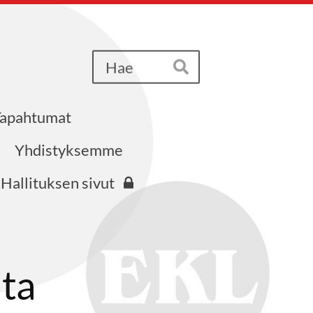
Haku
Hae
Tapahtumat
iri ry
Yhdistyksemme
Hallituksen sivut
ata