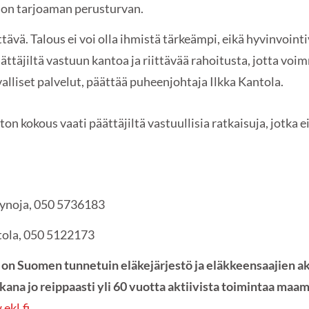
llon tarjoaman perusturvan.
ävä. Talous ei voi olla ihmistä tärkeämpi, eikä hyvinvoin
ttäjiltä vastuun kantoa ja riittävää rahoitusta, jotta voi
alliset palvelut, päättää puheenjohtaja Ilkka Kantola.
on kokous vaati päättäjiltä vastuullisia ratkaisuja, jotka 
tynoja, 050 5736183
tola, 050 5122173
 on Suomen tunnetuin eläkejärjestö ja eläkkeensaajien ak
akana jo reippaasti yli 60 vuotta aktiivista toimintaa ma
ekl.fi