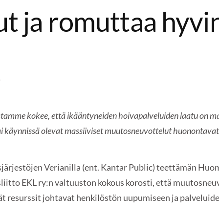
ut ja romuttaa hyvi
5
sistamme kokee, että ikääntyneiden hoivapalveluiden laatu on
i käynnissä olevat massiiviset muutosneuvottelut huonontavat t
isjärjestöjen Verianilla (ent. Kantar Public) teettämän H
liitto EKL ry:n valtuuston kokous korosti, että muutosneu
ät resurssit johtavat henkilöstön uupumiseen ja palvelu