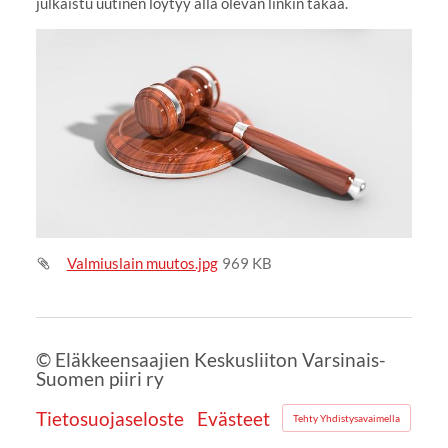
julkaistu uutinen löytyy alla olevan linkin takaa.
Valmiuslain muutos.jpg
969 KB
©
Eläkkeensaajien Keskusliiton Varsinais-
Suomen piiri ry
Tietosuojaseloste
Evästeet
Tehty Yhdistysavaimella