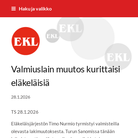
Siirry
Haku ja valikko
sivun
sisältöön
Eläkkeensaajien Keskusliiton Varsina
Valmiuslain muutos kurittaisi
eläkeläisiä
28.1.2026
TS 28.1.2026
Eläkeläisjärjestön Timo Nurmio tyrmistyi valmisteilla
olevasta lakimuutoksesta. Turun Sanomissa tänään